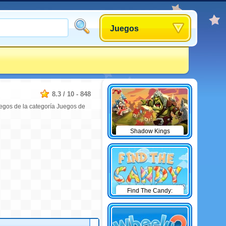
Juegos
8.3
/
10
-
848
uegos de la categoría Juegos de
Shadow Kings
Find The Candy:
Winter