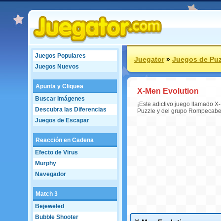
Juegos Populares
Juegator
»
Juegos de Puz
Juegos Nuevos
Apunta y Cliquea
X-Men Evolution
Buscar Imágenes
¡Este adictivo juego llamado X
Descubra las Diferencias
Puzzle y del grupo Rompecabe
Juegos de Escapar
Reacción en Cadena
Efecto de Virus
Murphy
Navegador
Match 3
Bejeweled
Bubble Shooter