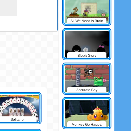
All We Need Is Brain
Level Pack
Blob's Story
Accurate Boy
Solitario
Monkey Go Happy:
The Castle