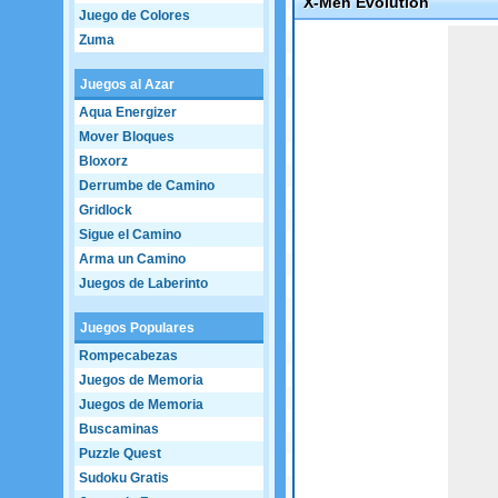
X-Men Evolution
Juego de Colores
Game not loaded yet.
Zuma
Juegos al Azar
Aqua Energizer
Mover Bloques
Bloxorz
Derrumbe de Camino
Gridlock
Sigue el Camino
Arma un Camino
Juegos de Laberinto
Juegos Populares
Rompecabezas
Juegos de Memoria
Juegos de Memoria
Buscaminas
Puzzle Quest
Sudoku Gratis