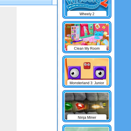
Wheely 2
Clean My Room
Monsterland 3: Junior
Returns
Ninja Miner