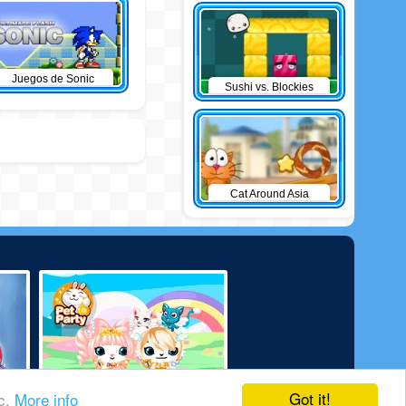
Juegos de Sonic
Sushi vs. Blockies
Cat Around Asia
Got it!
ic.
More info