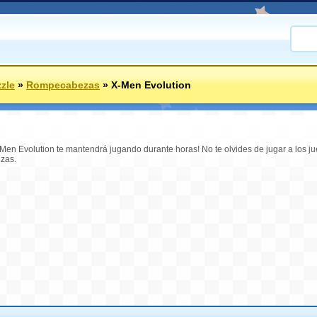
zle
»
Rompecabezas
»
X-Men Evolution
-Men Evolution te mantendrá jugando durante horas! No te olvides de jugar a los j
zas.