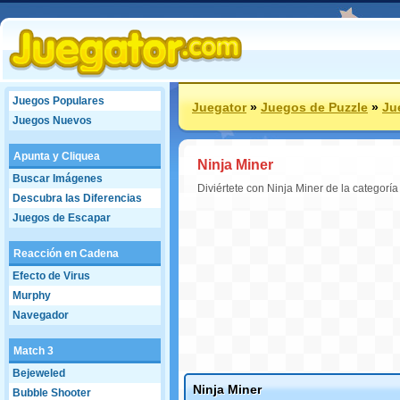
Juegos Populares
Juegator
»
Juegos de Puzzle
»
Ju
Juegos Nuevos
Apunta y Cliquea
Ninja Miner
Buscar Imágenes
Diviértete con Ninja Miner de la categor
Descubra las Diferencias
Juegos de Escapar
Reacción en Cadena
Efecto de Virus
Murphy
Navegador
Match 3
Bejeweled
Ninja Miner
Bubble Shooter