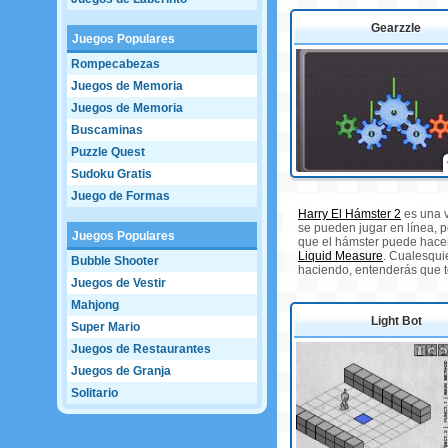
Gearzzle
Juegos Populares
Rompecabezas
Juegos de Memoria
Juegos de Memoria
Buscaminas
Puzzle Quest
Sudoku Gratis
Juego de Formas
Harry El Hámster 2
es una v
se pueden jugar en línea, p
Juegos Populares
que el hámster puede hacerl
Liquid Measure
. Cualesqui
Bubble Shooter
haciendo, entenderás que to
Juegos de Vestir
Mahjong
Light Bot
Super Mario
Juegos de Restaurantes
Juegos de Granja
Solitario