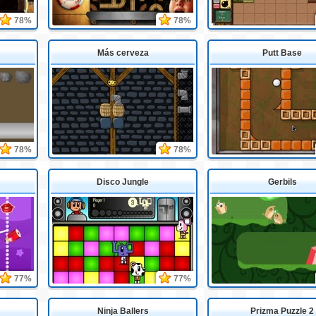
78%
78%
Más cerveza
Putt Base
78%
78%
Disco Jungle
Gerbils
77%
77%
Ninja Ballers
Prizma Puzzle 2