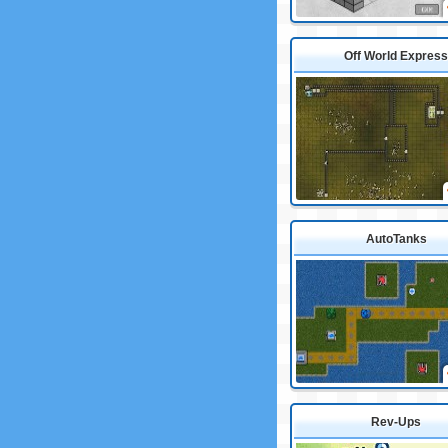
Off World Express
AutoTanks
Rev-Ups