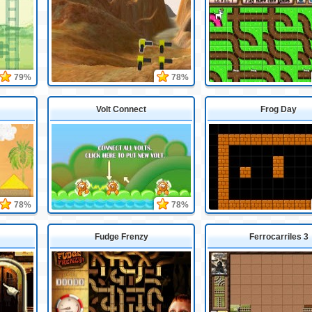
79%
78%
Volt Connect
Frog Day
78%
78%
Fudge Frenzy
Ferrocarriles 3