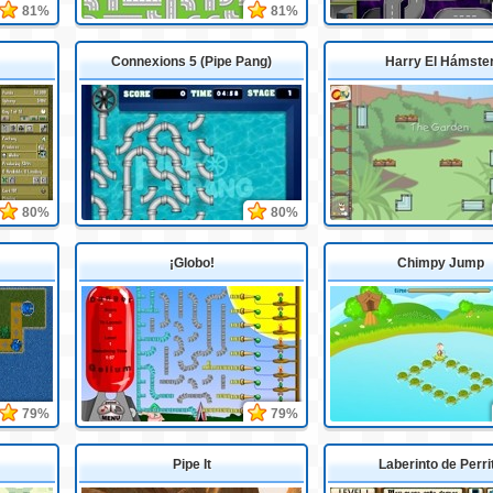
81%
81%
Connexions 5 (Pipe Pang)
Harry El Hámste
80%
80%
¡Globo!
Chimpy Jump
79%
79%
Pipe It
Laberinto de Perri