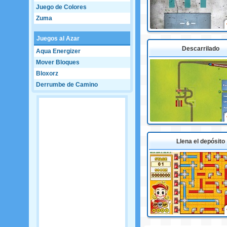
Juego de Colores
Zuma
Juegos al Azar
Descarrilado
Aqua Energizer
Mover Bloques
Bloxorz
Derrumbe de Camino
Llena el depósito