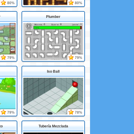
80%
80%
r
Plumber
79%
79%
Iso Ball
79%
78%
to
Tubería Mezclada