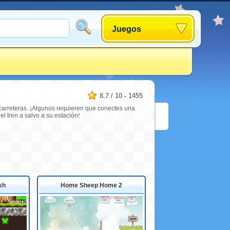
Juegos
8.7
/
10
-
1455
 carreteras. ¡Algunos requieren que conectes una
el tren a salvo a su estación!
sh
Home Sheep Home 2