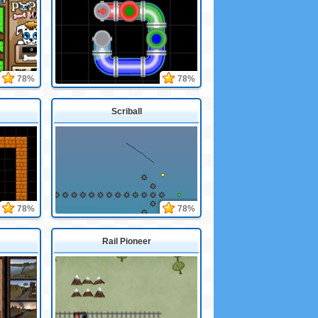
78%
78%
Scriball
78%
78%
Rail Pioneer