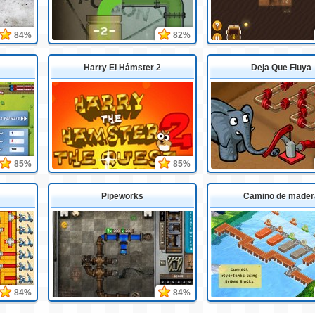
84%
82%
Harry El Hámster 2
Deja Que Fluya
85%
85%
Pipeworks
Camino de mader
84%
84%