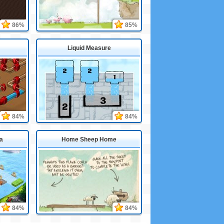
86%
85%
Liquid Measure
84%
84%
a
Home Sheep Home
84%
84%