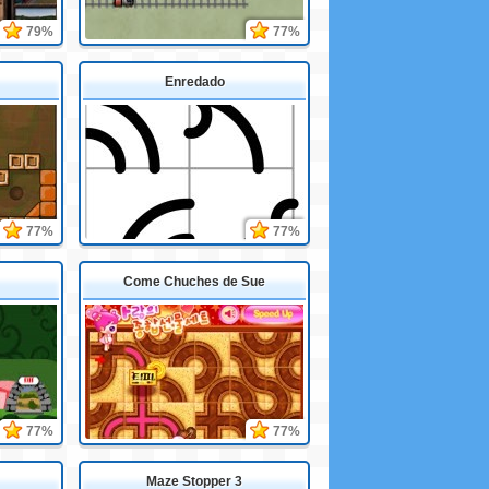
79%
77%
Enredado
77%
77%
Come Chuches de Sue
77%
77%
Maze Stopper 3