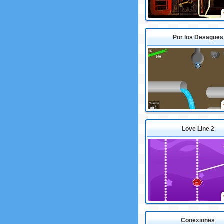
Por los Desagues
Love Line 2
Conexiones