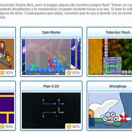
duciendo Suena fácil, pero si juegas alguno de nuestros juegos flash "Hacer un c
bastante desafiantes y te mantendrán ocupado durante horas a la vez. Si eres lo s
lguno de ellos. Cualesquiera que elijas, creemos que te vas a divertir con la constr
rse.
Spin Mania
Tuberías Flash
83%
83%
Pipe It 2D
Wooglings
83%
82%