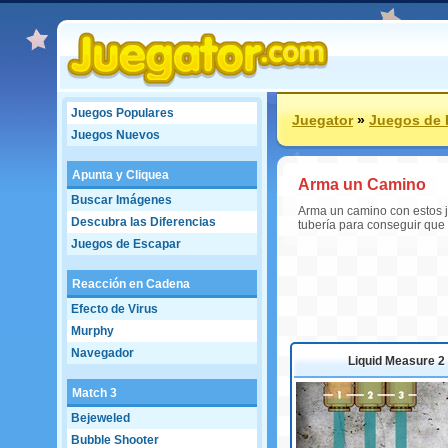
Juegos Populares
Juegator
»
Juegos de 
Juegos Nuevos
Apunta y Cliquea
Arma un Camino
Buscar Imágenes
Arma un camino con estos ju
Descubra las Diferencias
tubería para conseguir que f
Juegos de Escapar
Reacción en Cadena
Efecto de Virus
Murphy
Navegador
Liquid Measure 2
Match 3
Bejeweled
Bubble Shooter