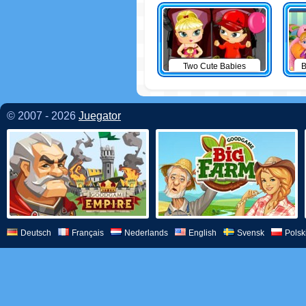
Two Cute Babies
B
© 2007 - 2026
Juegator
Deutsch
Français
Nederlands
English
Svensk
Polsk