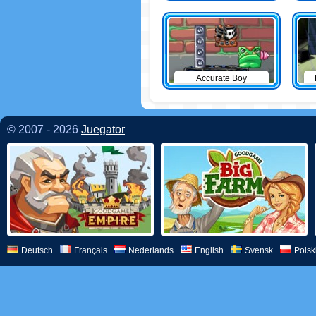
Accurate Boy
© 2007 - 2026
Juegator
Deutsch
Français
Nederlands
English
Svensk
Polsk