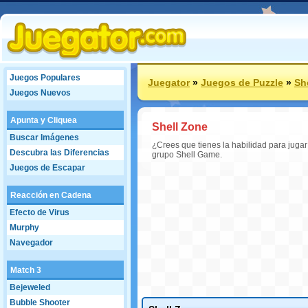
Juegos Populares
Juegator
»
Juegos de Puzzle
»
Sh
Juegos Nuevos
Apunta y Cliquea
Shell Zone
Buscar Imágenes
¿Crees que tienes la habilidad para jugar
Descubra las Diferencias
grupo Shell Game.
Juegos de Escapar
Reacción en Cadena
Efecto de Virus
Murphy
Navegador
Match 3
Bejeweled
Bubble Shooter