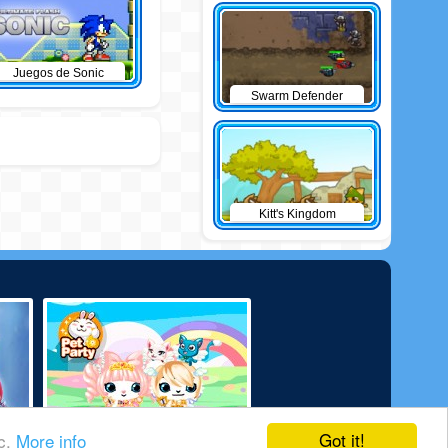
Juegos de Sonic
Swarm Defender
Kitt's Kingdom
Got it!
ic.
More info