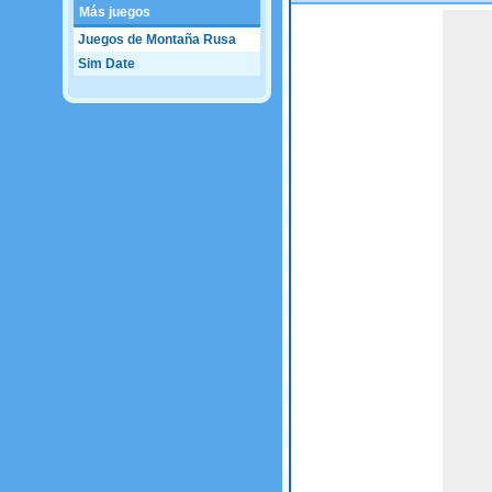
Más juegos
Game not loaded yet.
Juegos de Montaña Rusa
Sim Date