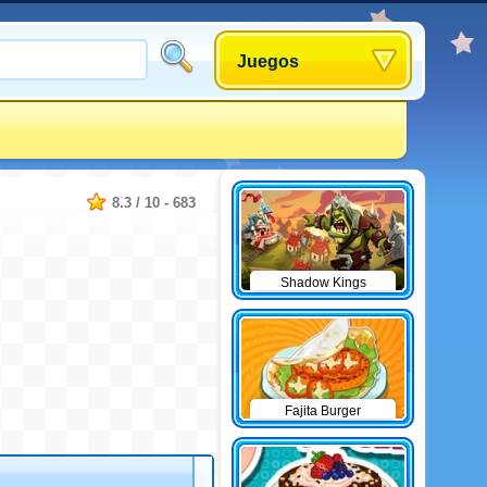
Juegos
8.3
/
10
-
683
Shadow Kings
Fajita Burger