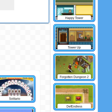
Happy Tower
Tower Up
Forgotten Dungeon 2
Solitario
DefEndless