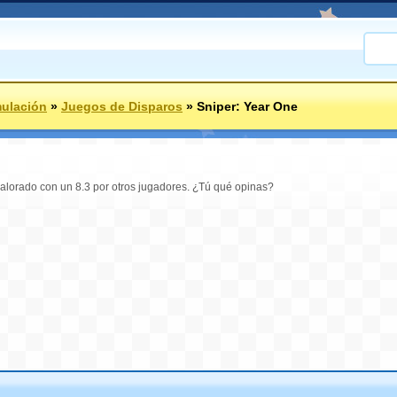
ulación
»
Juegos de Disparos
»
Sniper: Year One
valorado con un 8.3 por otros jugadores. ¿Tú qué opinas?