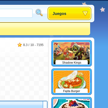
Juegos
8.3
/
10
-
7195
Shadow Kings
Fajita Burger