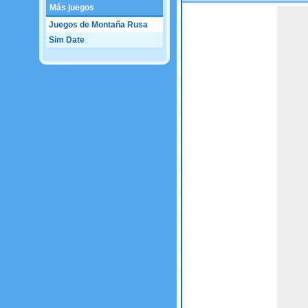
Más juegos
Game not loaded yet.
Juegos de Montaña Rusa
Sim Date