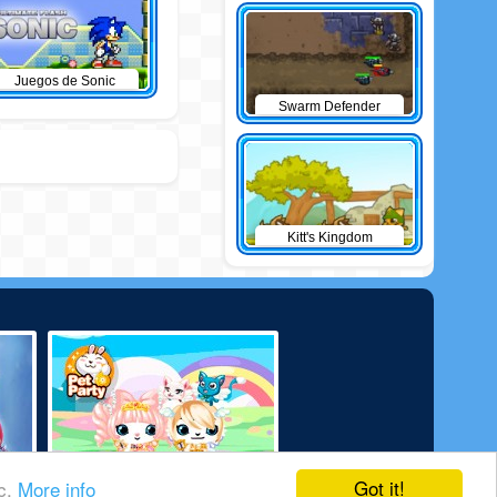
Juegos de Sonic
Swarm Defender
Kitt's Kingdom
Got it!
ic.
More info