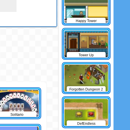
Happy Tower
Tower Up
Forgotten Dungeon 2
Solitario
DefEndless