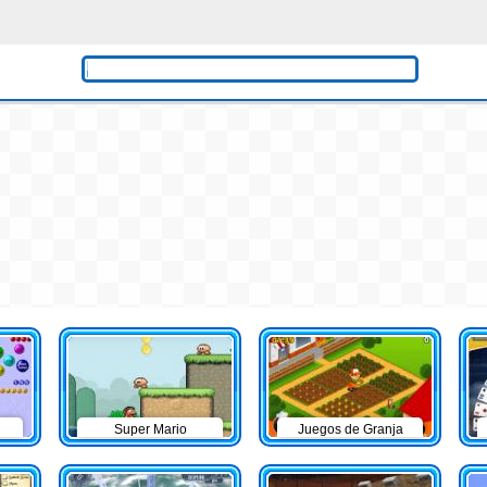
Super Mario
Juegos de Granja