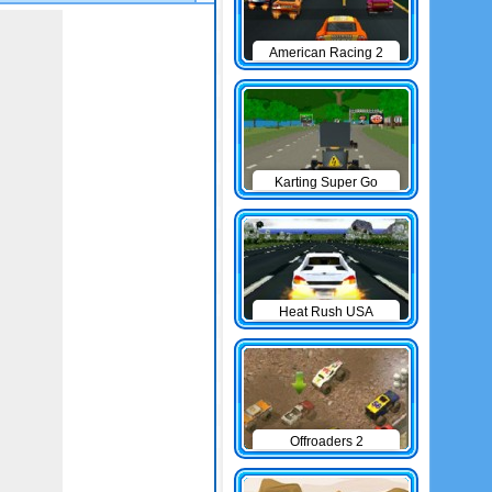
American Racing 2
Karting Super Go
Heat Rush USA
Offroaders 2