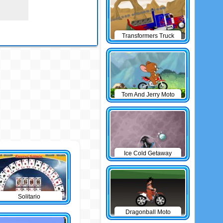
Transformers Truck
Tom And Jerry Moto
Ice Cold Getaway
Solitario
Dragonball Moto
Game