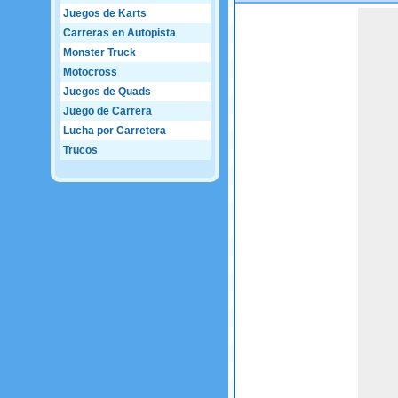
Juegos de Karts
Game not loaded yet.
Carreras en Autopista
Monster Truck
Motocross
Juegos de Quads
Juego de Carrera
Lucha por Carretera
Trucos