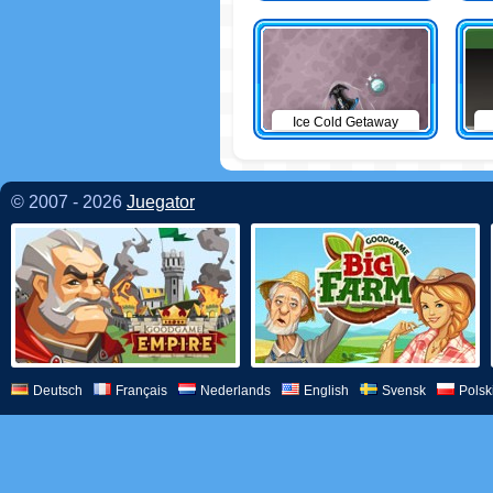
Ice Cold Getaway
© 2007 - 2026
Juegator
Deutsch
Français
Nederlands
English
Svensk
Polsk