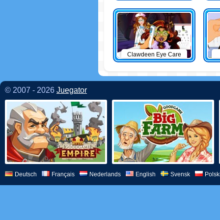
Clawdeen Eye Care
© 2007 - 2026
Juegator
Deutsch
Français
Nederlands
English
Svensk
Polsk