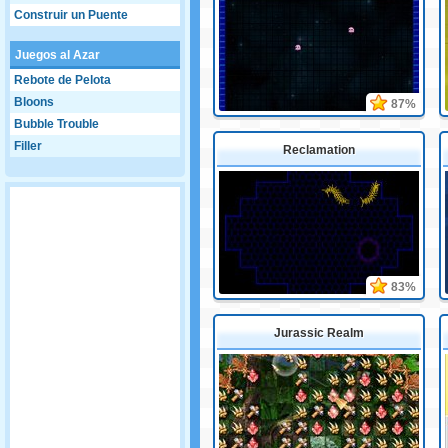
Construir un Puente
Juegos al Azar
Rebote de Pelota
Bloons
87%
Bubble Trouble
Filler
Reclamation
83%
Jurassic Realm