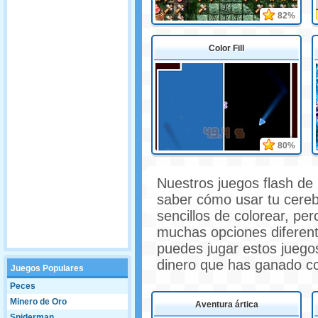
82%
Color Fill
80%
Nuestros juegos flash de 
saber cómo usar tu cereb
sencillos de colorear, pe
muchas opciones diferent
puedes jugar estos juegos
dinero que has ganado co
Juegos Populares
Peces
Minero de Oro
Aventura ártica
Spiderman