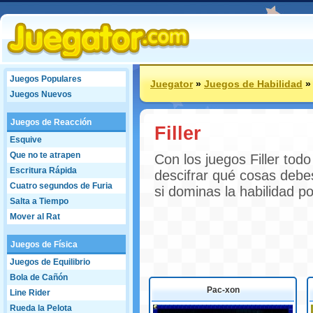
Juegos Populares
Juegator
»
Juegos de Habilidad
Juegos Nuevos
Juegos de Reacción
Filler
Esquive
Que no te atrapen
Con los juegos Filler tod
Escritura Rápida
descifrar qué cosas debes
Cuatro segundos de Furia
si dominas la habilidad p
Salta a Tiempo
Mover al Rat
Juegos de Física
Juegos de Equilibrio
Bola de Cañón
Pac-xon
Line Rider
Rueda la Pelota