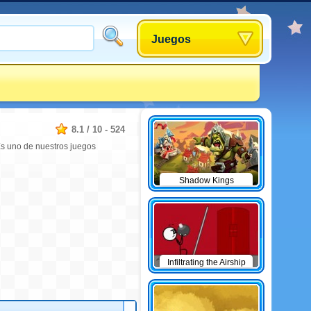
Juegos
8.1
/
10
-
524
Es uno de nuestros juegos
Shadow Kings
Infiltrating the Airship