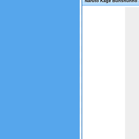
Naruto Kage Bunshunno 
Game not loaded yet.