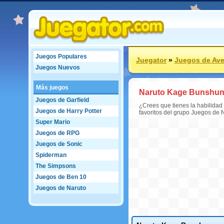
Juegos Populares
Juegator
»
Juegos de Ave
Juegos Nuevos
Más juegos
Naruto Kage Bunshun
Juegos de Garfield
¿Crees que tienes la habilida
Juegos de Harry Potter
favoritos del grupo Juegos de 
Super Mario
Juegos de RPG
Juegos de Sonic
Spiderman
The Simpsons
Juegos de Ben 10
Juegos de Naruto