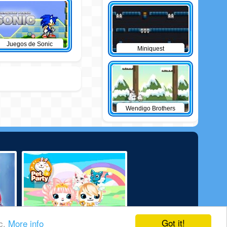
Juegos de Sonic
Miniquest
Wendigo Brothers
Got it!
ic.
More info