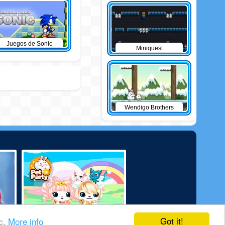
Juegos de Sonic
Miniquest
Wendigo Brothers
Got it!
ic.
More info