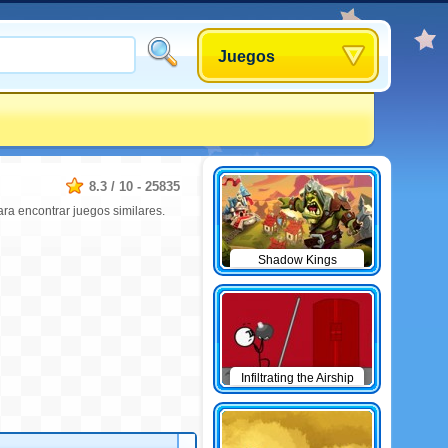
Juegos
8.3
/
10
-
25835
ra encontrar juegos similares.
Shadow Kings
Infiltrating the Airship