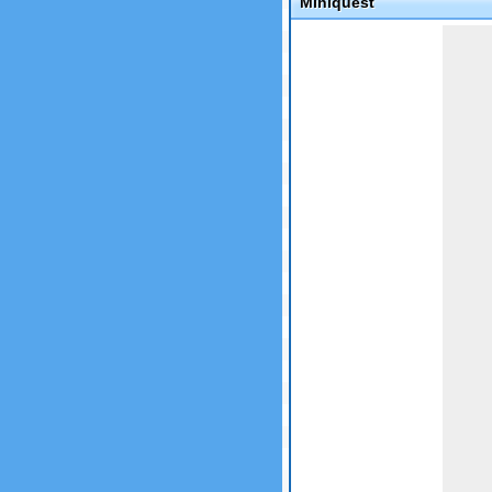
Miniquest
Game not loaded yet.