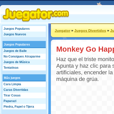
Juegos Populares
Juegator
»
Juegos Divertidos
»
Ju
Juegos Nuevos
Juegos Populares
Monkey Go Hap
Juegos de Baile
No Consigues Atraparme
Haz que el triste monit
Juegos de Música
Apunta y haz clic para
Tentativas
artificiales, encender 
máquina de grúa.
Más juegos
Cara Limpia
Caras Divertidas
Tirar Cosas
Paparazi
Piedra, Papel o Tijera