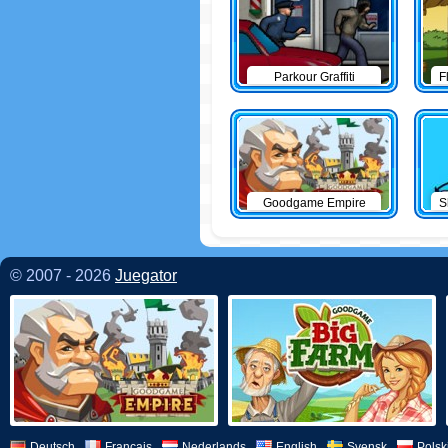
Parkour Graffiti
F
Goodgame Empire
S
© 2007 - 2026
Juegator
Deutsch
Français
Nederlands
English
Svensk
Polsk