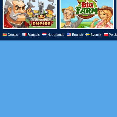
Deutsch
Français
Nederlands
English
Svensk
Polsk