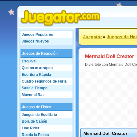
Juegos Populares
Juegator
»
Juegos de Hab
Juegos Nuevos
Juegos de Reacción
Mermaid Doll Creator
Esquive
Diviértete con Mermaid Doll Cr
Que no te atrapen
Escritura Rápida
Cuatro segundos de Furia
Salta a Tiempo
Mover al Rat
Juegos de Física
Juegos de Equilibrio
Bola de Cañón
Line Rider
Mermaid Doll Creator
Rueda la Pelota