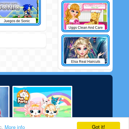
Juegos de Sonic
Uggs Clean And Care
Elsa Real Haircuts
Got it!
ic.
More info