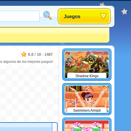
Juegos
8.8
/
10
-
1487
ne algunos de los mejores juegos!
Shadow Kings
Swimmers Armpit