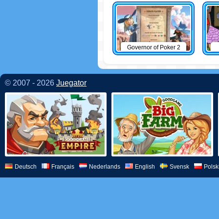
Governor of Poker 2
© 2007 - 2026
Juegator
Deutsch
Français
Nederlands
English
Svensk
Polsk