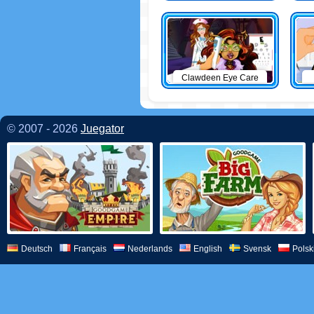
Clawdeen Eye Care
© 2007 - 2026
Juegator
Deutsch
Français
Nederlands
English
Svensk
Polsk