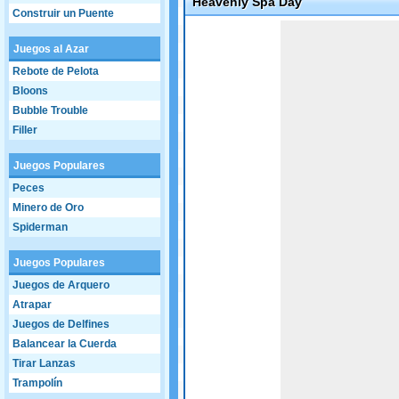
Heavenly Spa Day
Construir un Puente
Game not loaded yet.
Juegos al Azar
Rebote de Pelota
Bloons
Bubble Trouble
Filler
Juegos Populares
Peces
Minero de Oro
Spiderman
Juegos Populares
Juegos de Arquero
Atrapar
Juegos de Delfines
Balancear la Cuerda
Tirar Lanzas
Trampolín