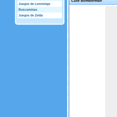
Cute Bomberman
Juegos de Lemmings
Game not loaded yet.
Buscaminas
Juegos de Zelda