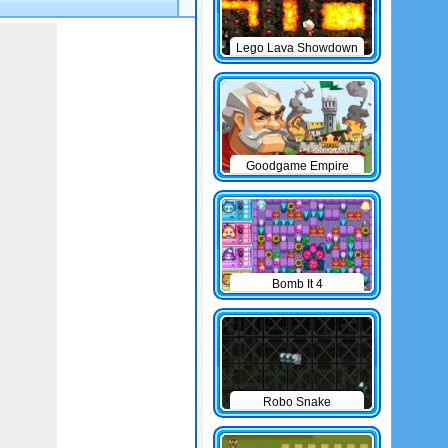
Lego Lava Showdown
Goodgame Empire
Bomb It 4
Robo Snake