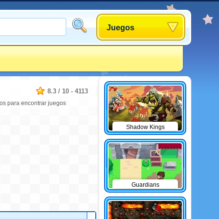
Juegos
8.3
/
10
-
4113
os para encontrar juegos
Shadow Kings
Guardians