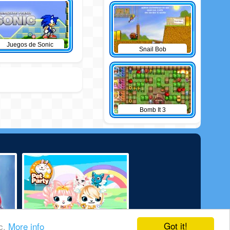
Juegos de Sonic
Snail Bob
Bomb It 3
Got it!
ic.
More info