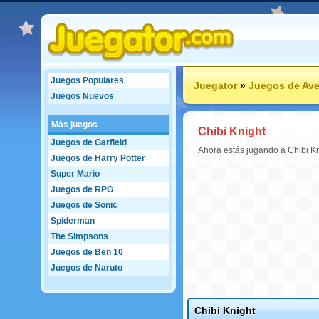
Juegos Populares
Juegator
»
Juegos de Ave
Juegos Nuevos
Más juegos
Chibi Knight
Juegos de Garfield
Ahora estás jugando a Chibi K
Juegos de Harry Potter
Super Mario
Juegos de RPG
Juegos de Sonic
Spiderman
The Simpsons
Juegos de Ben 10
Juegos de Naruto
Chibi Knight