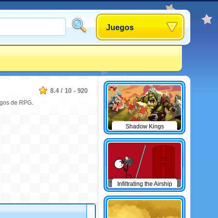
Juegos
8.4
/
10
-
920
egos de RPG.
Shadow Kings
Infiltrating the Airship