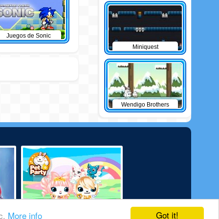
Juegos de Sonic
Miniquest
Wendigo Brothers
Got it!
ic.
More info