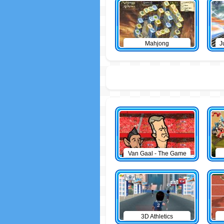
Mahjong
J
Van Gaal - The Game
3D Athletics