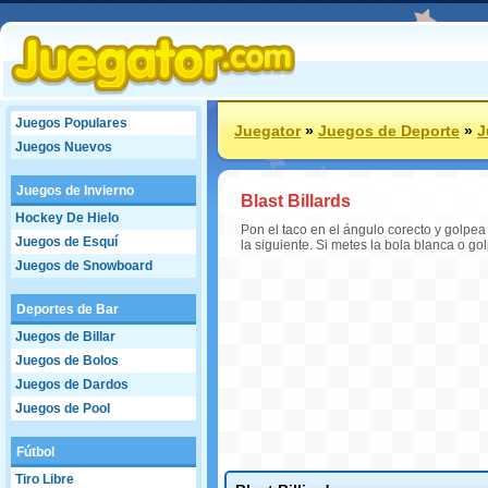
Juegos Populares
Juegator
»
Juegos de Deporte
»
J
Juegos Nuevos
Juegos de Invierno
Blast Billards
Hockey De Hielo
Pon el taco en el ángulo corecto y golpea
Juegos de Esquí
la siguiente. Si metes la bola blanca o go
Juegos de Snowboard
Deportes de Bar
Juegos de Billar
Juegos de Bolos
Juegos de Dardos
Juegos de Pool
Fútbol
Tiro Libre