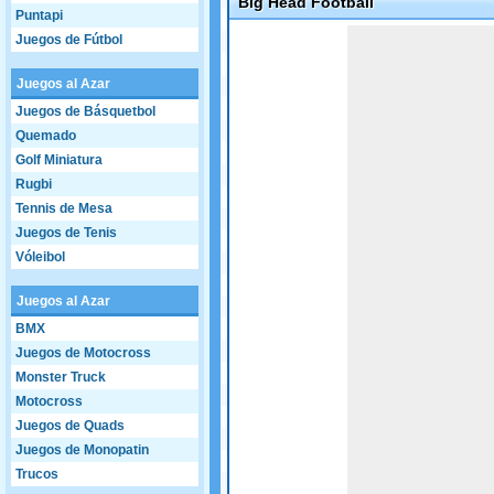
Big Head Football
Puntapi
Game not loaded yet.
Juegos de Fútbol
Juegos al Azar
Juegos de Básquetbol
Quemado
Golf Miniatura
Rugbi
Tennis de Mesa
Juegos de Tenis
Vóleibol
Juegos al Azar
BMX
Juegos de Motocross
Monster Truck
Motocross
Juegos de Quads
Juegos de Monopatin
Trucos