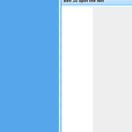
Ben 10 Spot the Not
Game not loaded yet.