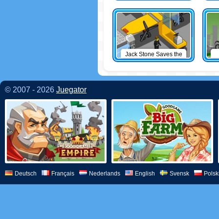
Jack Stone Saves the
Day
© 2007 - 2026
Juegator
Deutsch
Français
Nederlands
English
Svensk
Polsk