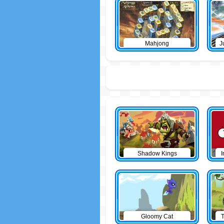
Mahjong
J
Shadow Kings
I
Gloomy Cat
T