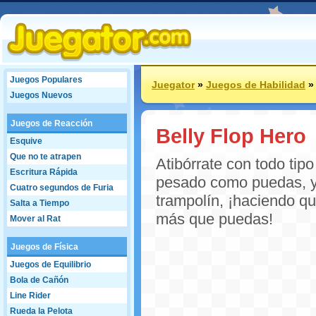
Juegos Populares
Juegator
»
Juegos de Habilidad
Juegos Nuevos
Juegos de Reacción
Belly Flop Hero
Esquive
Que no te atrapen
Atibórrate con todo tip
Escritura Rápida
pesado como puedas, y 
Cuatro segundos de Furia
trampolín, ¡haciendo qu
Salta a Tiempo
más que puedas!
Mover al Rat
Juegos de Física
Juegos de Equilibrio
Bola de Cañón
Line Rider
Rueda la Pelota