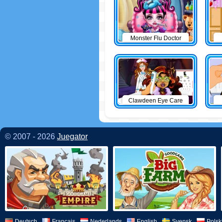
Monster Flu Doctor
Clawdeen Eye Care
© 2007 - 2026
Juegator
Deutsch
Français
Nederlands
English
Svensk
Polsk