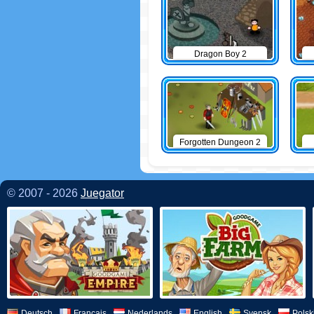
Dragon Boy 2
Forgotten Dungeon 2
© 2007 - 2026
Juegator
Deutsch
Français
Nederlands
English
Svensk
Polsk