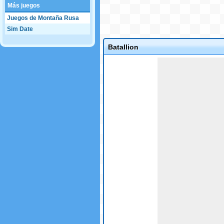
Más juegos
Juegos de Montaña Rusa
Sim Date
Batallion
Game not loaded yet.