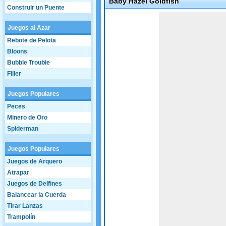
Baby Hazel Goldfish
Construir un Puente
Game not loaded yet.
Juegos al Azar
Rebote de Pelota
Bloons
Bubble Trouble
Filler
Juegos Populares
Peces
Minero de Oro
Spiderman
Juegos Populares
Juegos de Arquero
Atrapar
Juegos de Delfines
Balancear la Cuerda
Tirar Lanzas
Trampolín