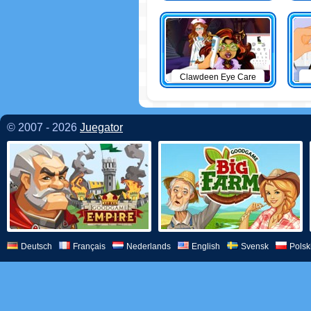
Clawdeen Eye Care
© 2007 - 2026
Juegator
Deutsch
Français
Nederlands
English
Svensk
Polsk