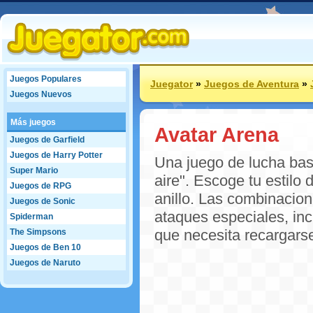
Juegos Populares
Juegator
»
Juegos de Aventura
»
Juegos Nuevos
Más juegos
Avatar Arena
Juegos de Garfield
Juegos de Harry Potter
Una juego de lucha bas
Super Mario
aire". Escoge tu estilo 
Juegos de RPG
anillo. Las combinacion
Juegos de Sonic
ataques especiales, in
Spiderman
que necesita recargars
The Simpsons
Juegos de Ben 10
Juegos de Naruto