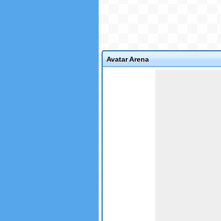
Avatar Arena
Game not loaded yet.