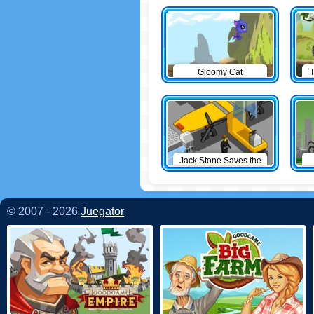
Gloomy Cat
T
Jack Stone Saves the
Day
© 2007 - 2026
Juegator