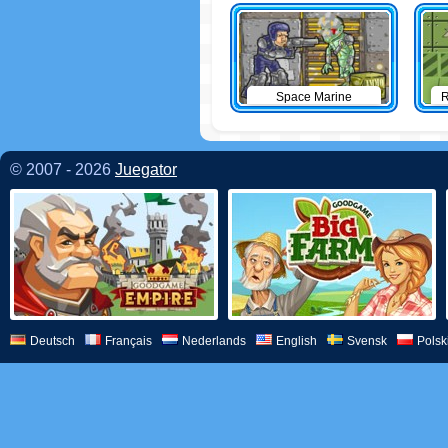
Space Marine
R
© 2007 - 2026
Juegator
Deutsch
Français
Nederlands
English
Svensk
Polsk