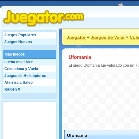
Juegos Populares
Juegator
»
Juegos de Volar
»
Cole
Juegos Nuevos
Más juegos
Ufomania
Lucha en el Aire
El juego Ufomania fue valorado con un 7.
Colecciona y Vuela
Juegos de Helicópteros
Aterriza a Salvo
Raiden X
Ufomania