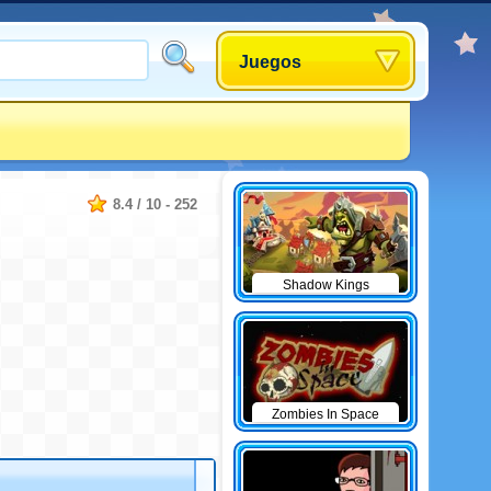
Juegos
8.4
/
10
-
252
Shadow Kings
Zombies In Space