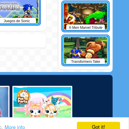
Juegos de Sonic
X-Men Marvel Tribute
Transformers Take
Down
Got it!
ic.
More info