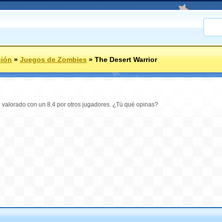
ción
»
Juegos de Zombies
»
The Desert Warrior
e valorado con un 8.4 por otros jugadores. ¿Tú qué opinas?