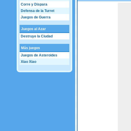
Corre y Dispara
Game not loaded yet.
Defensa de la Turret
Juegos de Guerra
Juegos al Azar
Destruye la Ciudad
Más juegos
Juegos de Asteroides
Xiao Xiao