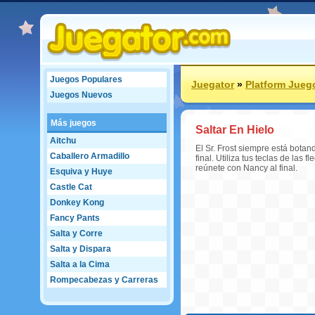
Juegos Populares
Juegator
»
Platform Jueg
Juegos Nuevos
Más juegos
Saltar En Hielo
Aitchu
El Sr. Frost siempre está botan
Caballero Armadillo
final. Utiliza tus teclas de las 
reúnete con Nancy al final.
Esquiva y Huye
Castle Cat
Donkey Kong
Fancy Pants
Salta y Corre
Salta y Dispara
Salta a la Cima
Rompecabezas y Carreras