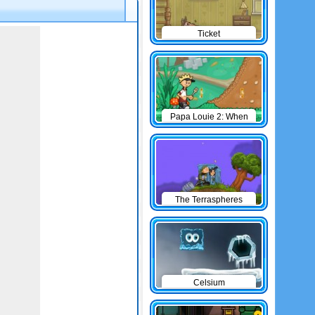
Ticket
Papa Louie 2: When
Burgers Attack
The Terraspheres
Celsium