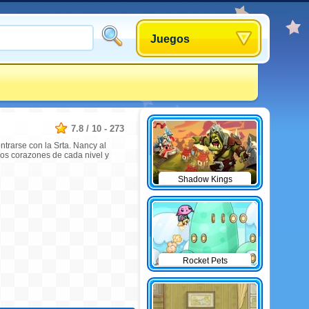
Juegos
7.8
/
10
-
273
ntrarse con la Srta. Nancy al
e los corazones de cada nivel y
Shadow Kings
Rocket Pets