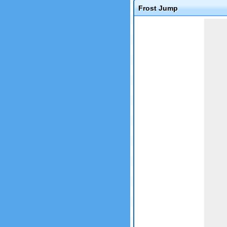
Frost Jump
Game not loaded yet.