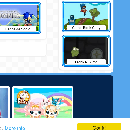
Comic Book Cody
Juegos de Sonic
Frank N Slime
Got it!
ic.
More info