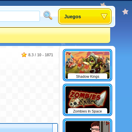
Juegos
8.3
/
10
-
1871
Shadow Kings
Zombies In Space