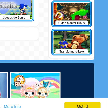
Juegos de Sonic
X-Men Marvel Tribute
Transformers Take
Down
Got it!
ic.
More info