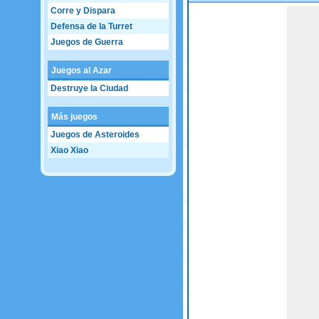
Corre y Dispara
Game not loaded yet.
Defensa de la Turret
Juegos de Guerra
Juegos al Azar
Destruye la Ciudad
Más juegos
Juegos de Asteroides
Xiao Xiao