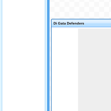
Di Gata Defenders
Game not loaded yet.