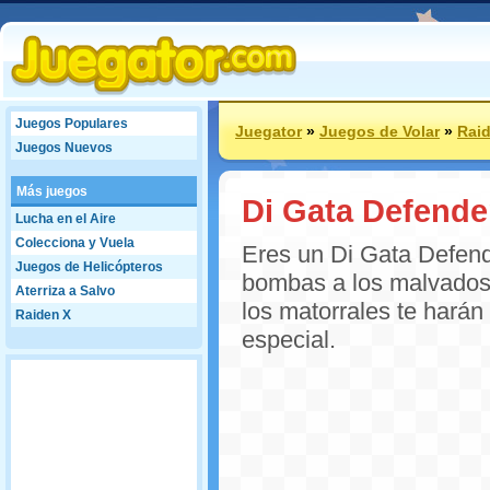
Juegos Populares
Juegator
»
Juegos de Volar
»
Rai
Juegos Nuevos
Más juegos
Di Gata Defende
Lucha en el Aire
Colecciona y Vuela
Eres un Di Gata Defend
Juegos de Helicópteros
bombas a los malvados 
Aterriza a Salvo
los matorrales te harán
Raiden X
especial.