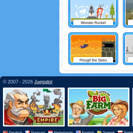
Wonder Rocket
Plough the Skies
© 2007 - 2026
Juegator
Deutsch
Français
Nederlands
English
Svensk
Polsk