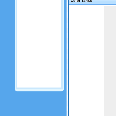
Color Tanks
Game not loaded yet.