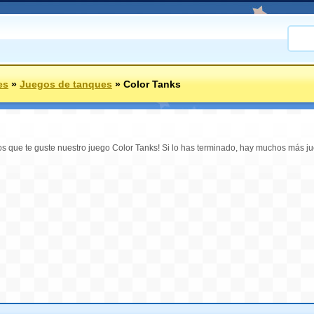
es
»
Juegos de tanques
»
Color Tanks
mos que te guste nuestro juego Color Tanks! Si lo has terminado, hay muchos más j