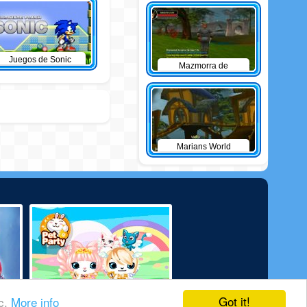
Juegos de Sonic
Mazmorra de
Sherwood
Marians World
Got it!
ic.
More info