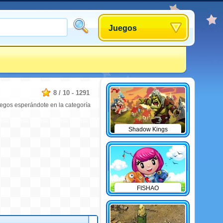
Juegos
8
/
10
-
1291
uegos esperándote en la categoría
Shadow Kings
FISHAO