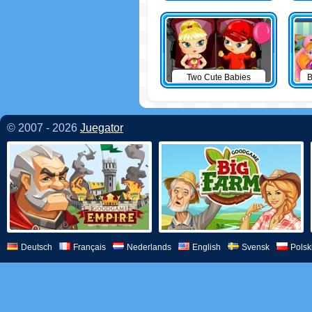
Two Cute Babies
B
© 2007 - 2026
Juegator
Deutsch
Français
Nederlands
English
Svensk
Polsk